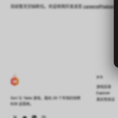
目前暂无空缺职位。欢迎将简历发送至
careers@habane
游戏
游戏目录
Explorer
Slot 与 Table 游戏，面向 26 个市场的持牌
真实性验证
B2B 运营商。