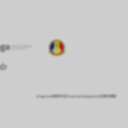
English
简体中文
Italiano
Español
负责任博彩