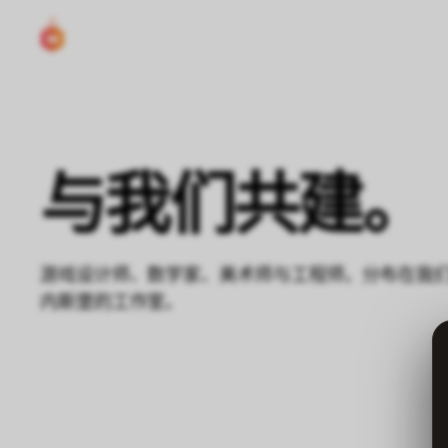
与我们共建。
游戏设计师、数学家、美术师与工程师，分布在我
内斯堡的工作室。